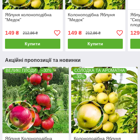
Яблуня колоноподібна
Колоноподібна Яблуня
Яблу
"Медок"
"Медок"
"Ско
плод
друг
149
149
129
₴
₴
212,86 ₴
212,86 ₴
Купити
Купити
Акційні пропозиції та новинки
ВЕЛИКІ ПЛОДИ
–30%
СОЛОДКА ТА АРОМАТНА
–30%
Яблуня Колоноподібна
Колоноподібна Яблуня