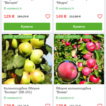
"Вікторія"
"Медок"
В наявності
В наявності
129
149
₴
₴
184,29 ₴
212,86 ₴
Купити
Купити
ДУЖЕ ВРОЖАЙНА
–30%
БУДЕ СМАЧНО!
–30%
Колоноподібна Яблуня
Яблуня колоноподібна
"Болеро" (КВ-101)
"Вожак"
В наявності
В наявності
129
129
₴
₴
184,29 ₴
184,29 ₴