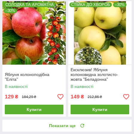
СОЛОДКА ТА АРОМАТНА
СТІЙКА ДО ХВОРОБ
–30%
–30%
Ексклюзив! Яблуня
Яблуня колоноподібна
колоновидна золотисто-
"Еліта"
жовта "Беладонна"
В наявності
В наявності
129
149
₴
₴
184,29 ₴
212,86 ₴
Купити
Купити
Показати ще