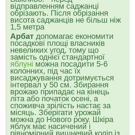
відправленням саджанці
обрізають. Після обрізання
висота саджанців не більш ніж
1,5 метра
Арбат
допомагає економити
посадкові площі власників
невеликих угод, тому що
замість однієї стандартної
яблуні
можна посадити 5-6
колонних, під час їх
висаджування дотримується
інтервал у 50 см. Збирання
врожаю припадає на кінець
літа або початок осені, а
споживча зрілість настає за
місяць. Зберігати урожай
можна до Нового року. Шкіра
яблук має насичений і
рівномірний вишневий колір із