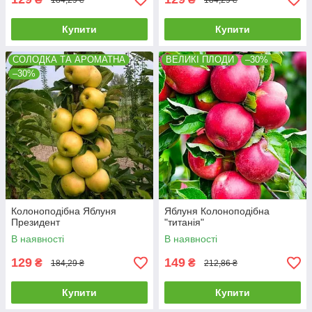
Купити
Купити
СОЛОДКА ТА АРОМАТНА
ВЕЛИКІ ПЛОДИ
–30%
–30%
Колоноподібна Яблуня
Яблуня Колоноподібна
Президент
"титанія"
В наявності
В наявності
129
149
₴
₴
184,29 ₴
212,86 ₴
Купити
Купити