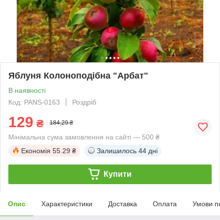
Яблуня Колоноподібна "Арбат"
В наявності
Код: PANS-0163
Роздріб
129
₴
184,29 ₴
Мінімальна сума замовлення на сайті — 500 ₴
Економія
55.29 ₴
Залишилось
44 дні
Купити
Опис
Характеристики
Доставка
Оплата
Умови п