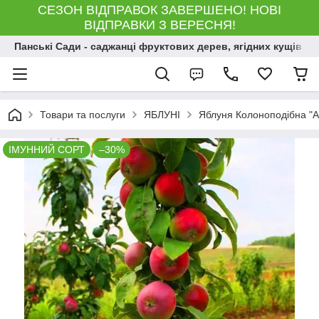
СЕЗОН ВІДПРАВОК ЗАВЕРШЕНО! НОВІ
ВІДПРАВКИ З ВЕРЕСНЯ!
Панські Сади - саджанці фруктових дерев, ягідних кущів і 
Товари та послуги
ЯБЛУНІ
Яблуня Колоноподібна "А
ІМУННИЙ СОРТ
–30%