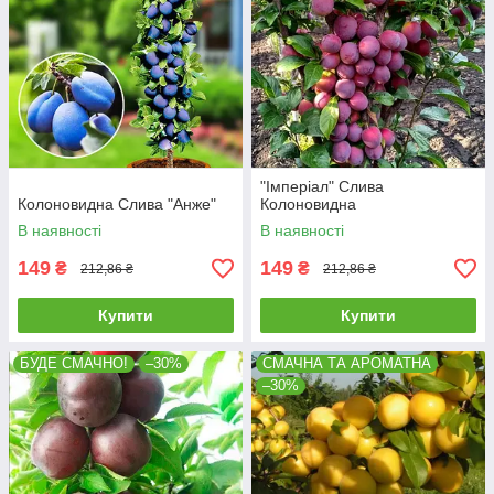
"Імперіал" Слива
Колоновидна Слива "Анже"
Колоновидна
В наявності
В наявності
149
149
₴
₴
212,86 ₴
212,86 ₴
Купити
Купити
БУДЕ СМАЧНО!
–30%
СМАЧНА ТА АРОМАТНА
–30%