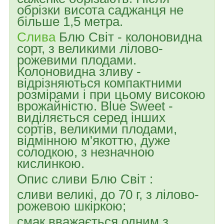
обрізки висота саджанця не
більше 1,5 метра.
Слива
Блю Світ - колоновидна
сорт, з великими лілово-
рожевими плодами.
Колоновидна зливу -
відрізняються компактними
розмірами і при цьому високою
врожайністю. Blue Sweet -
виділяється серед інших
сортів, великими плодами,
відмінною м'якоттю, дуже
солодкою, з незначною
кислинкою.
Опис сливи Блю Світ :
сливи великі, до 70 г, з лілово-
рожевою шкіркою;
смак вважається одним з