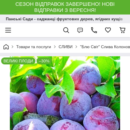
СЕЗОН ВІДПРАВОК ЗАВЕРШЕНО! НОВІ
ВІДПРАВКИ З ВЕРЕСНЯ!
Панські Сади - саджанці фруктових дерев, ягідних кущів і 
Товари та послуги
СЛИВИ
"Блю Світ" Слива Колоно
ВЕЛИКІ ПЛОДИ
–30%