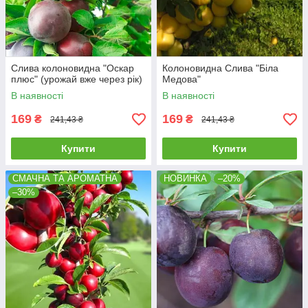
Слива колоновидна "Оскар
Колоновидна Слива "Біла
плюс" (урожай вже через рік)
Медова"
В наявності
В наявності
169
169
₴
₴
241,43 ₴
241,43 ₴
Купити
Купити
СМАЧНА ТА АРОМАТНА
НОВИНКА
–20%
–30%