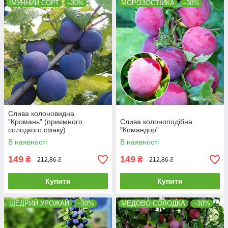
ІМУННИЙ СОРТ
–30%
МОРОЗОСТІЙКА
–30%
Слива колоновидна
"Кромань" (приємного
Слива колоноподібна
солодкого смаку)
"Командор"
В наявності
В наявності
149
149
₴
₴
212,86 ₴
212,86 ₴
Купити
Купити
ЩЕДРИЙ УРОЖАЙ
–30%
МЕДОВО-СОЛОДКА
–30%