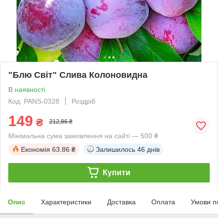
"Блю Світ" Слива Колоновидна
В наявності
Код: PANS-0328
Роздріб
149
₴
212,86 ₴
Мінімальна сума замовлення на сайті — 500 ₴
Економія
63.86 ₴
Залишилось
46 днів
Купити
Опис
Характеристики
Доставка
Оплата
Умови п