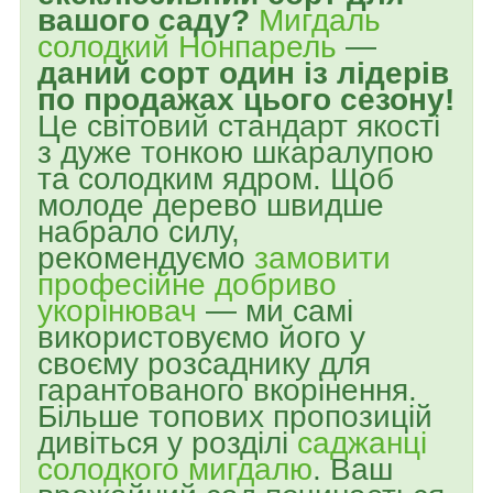
вашого саду?
Мигдаль
солодкий Нонпарель
—
даний сорт один із лідерів
по продажах цього сезону!
Це світовий стандарт якості
з дуже тонкою шкаралупою
та солодким ядром. Щоб
молоде дерево швидше
набрало силу,
рекомендуємо
замовити
професійне добриво
укорінювач
— ми самі
використовуємо його у
своєму розсаднику для
гарантованого вкорінення.
Більше топових пропозицій
дивіться у розділі
саджанці
солодкого мигдалю
. Ваш