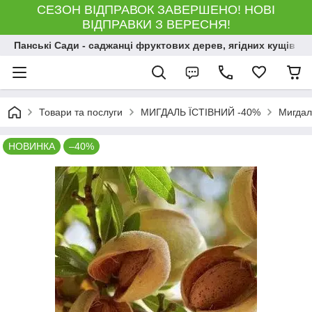
СЕЗОН ВІДПРАВОК ЗАВЕРШЕНО! НОВІ
ВІДПРАВКИ З ВЕРЕСНЯ!
Панські Сади - саджанці фруктових дерев, ягідних кущів і 
Товари та послуги
МИГДАЛЬ ЇСТІВНИЙ -40%
Мигдал
НОВИНКА
–40%