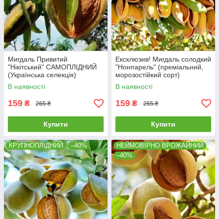
Мигдаль Привитий
Ексклюзив! Мигдаль солодкий
"Нікітський" САМОПЛІДНИЙ
"Нонпарель" (преміальний,
(Українська селекція)
морозостійкий сорт)
В наявності
В наявності
159
159
₴
₴
265 ₴
265 ₴
Купити
Купити
КРУПНОПЛІДНИЙ
–40%
НЕЙМОВІРНО ВРОЖАЙНИЙ
–40%