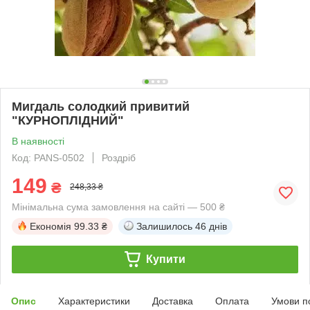
Мигдаль солодкий привитий
"КУРНОПЛІДНИЙ"
В наявності
Код: PANS-0502
Роздріб
149
₴
248,33 ₴
Мінімальна сума замовлення на сайті — 500 ₴
Економія
99.33 ₴
Залишилось
46 днів
Купити
Опис
Характеристики
Доставка
Оплата
Умови п