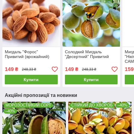
Мигдаль "Форос"
Солодкий Мигдаль
Мигд
Привитий (врожайний)
"Десертний" Привитий
"Нік
САМ
(Укр
149
149
159
₴
₴
248,33 ₴
248,33 ₴
Купити
Купити
Акційні пропозиції та новинки
МОРОЗОСТІЙКИЙ СОРТ
СТІЙКИЙ ДО ХВОРОБ
–40%
–40%