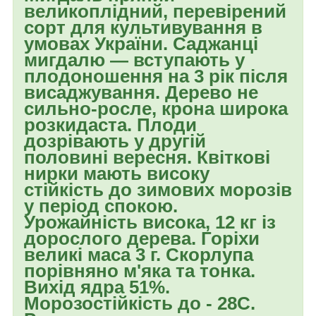
великоплідний, перевірений
сорт для культивування в
умовах України. Саджанці
мигдалю — вступають у
плодоношення на 3 рік після
висаджування. Дерево не
сильно-росле, крона широка
розкидаста. Плоди
дозрівають у другій
половині вересня. Квіткові
нирки мають високу
стійкість до зимових морозів
у період спокою.
Урожайність висока, 12 кг із
дорослого дерева. Горіхи
великі маса 3 г. Скорлупа
порівняно м'яка та тонка.
Вихід ядра 51%.
Морозостійкість до - 28С.