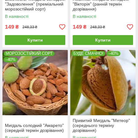
"Задоволення" (преміальний
"Вікторія" (ранній термін
морозостійкий сорт)
дозрівання)
В наявності
В наявності
149
149
₴
₴
248,33 ₴
248,33 ₴
Купити
Купити
МОРОЗОСТІЙКИЙ СОРТ
БУДЕ СМАЧНО!
–40%
–40%
Привитий Мигдаль "Метеор"
Мигдаль солодкий "Амарето"
(середнього терміну
(середній термін дозрівання)
дозрівання)
В наявності
В наявності