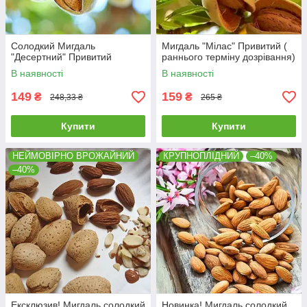
Солодкий Мигдаль
Мигдаль "Мілас" Привитий (
"Десертний" Привитий
раннього терміну дозрівання)
В наявності
В наявності
149
159
₴
₴
248,33 ₴
265 ₴
Купити
Купити
НЕЙМОВІРНО ВРОЖАЙНИЙ
КРУПНОПЛІДНИЙ
–40%
–40%
Ексклюзив! Мигдаль солодкий
Новинка! Мигдаль солодкий