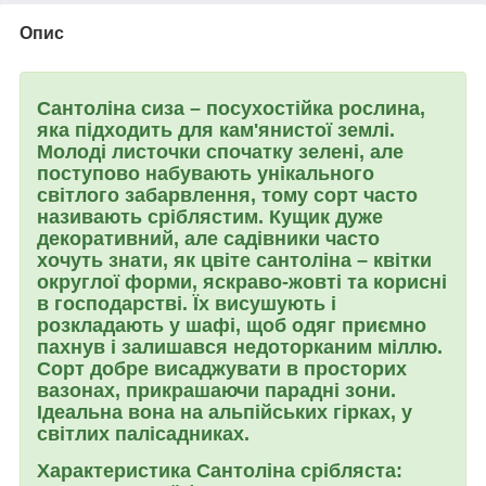
Опис
Сантоліна сиза – посухостійка рослина,
яка підходить для кам'янистої землі.
Молоді листочки спочатку зелені, але
поступово набувають унікального
світлого забарвлення, тому сорт часто
називають сріблястим. Кущик дуже
декоративний, але садівники часто
хочуть знати, як цвіте сантоліна – квітки
округлої форми, яскраво-жовті та корисні
в господарстві. Їх висушують і
розкладають у шафі, щоб одяг приємно
пахнув і залишався недоторканим міллю.
Сорт добре висаджувати в просторих
вазонах, прикрашаючи парадні зони.
Ідеальна вона на альпійських гірках, у
світлих палісадниках.
Характеристика Сантоліна срібляста: