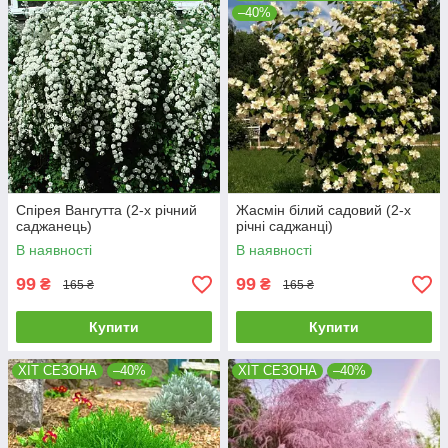
–40%
Спірея Вангутта (2-х річний
Жасмін білий садовий (2-х
саджанець)
річні саджанці)
В наявності
В наявності
99
99
₴
₴
165 ₴
165 ₴
Купити
Купити
ХІТ СЕЗОНА
–40%
ХІТ СЕЗОНА
–40%