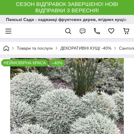
СЕЗОН ВІДПРАВОК ЗАВЕРШЕНО! НОВІ
ВІДПРАВКИ З ВЕРЕСНЯ!
Панські Сади - саджанці фруктових дерев, ягідних кущів і 
Товари та послуги
ДЕКОРАТИВНІ КУЩІ -40%
Сантоли
НЕЙМОВІРНА КРАСА
–40%