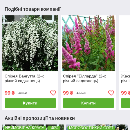
Подібні товари компанії
Спірея Вангутта (2-х
Спірея "Білларда" (2-х
Жасм
річний саджанець)
річний саджанець)
річн
99
99
99
₴
₴
165 ₴
165 ₴
Купити
Купити
Акційні пропозиції та новинки
НЕЙМОВІРНА КРАСА
–40%
МОРОЗОСТІЙКИЙ СОРТ