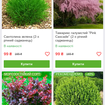
Тамарикс галузистий "Pink
Сантолина зелена (2-х
Cascade" (2-х річний
річний саджанець)
саджанець)
В наявності
В наявності
99
99
₴
₴
165 ₴
165 ₴
Купити
Купити
МОРОЗОСТІЙКИЙ СОРТ
РЕКОМЕНДУЄМО
–40%
–40%