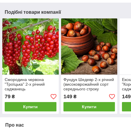
Подібні товари компанії
Смородина червона
Фундук Шедевр 2-х річний
Екск
"Троїцька" 2-х річний
(високоврожайний сорт
"Кор
саджанець
середнього строку
садж
(високоврожайний сорт)
дозрівання)
висо
79
149
149
₴
₴
Купити
Купити
Про нас