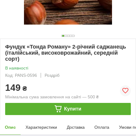
Фундук «Тонда Роману» 2-річний саджанець
(італійський, високоврожайний, середній
сорт)
В наявності
Код: PANS-0596
Роздріб
149
₴
Мінімальна сума замовлення на сайті — 500 ₴
Купити
Опис
Характеристики
Доставка
Оплата
Умови п