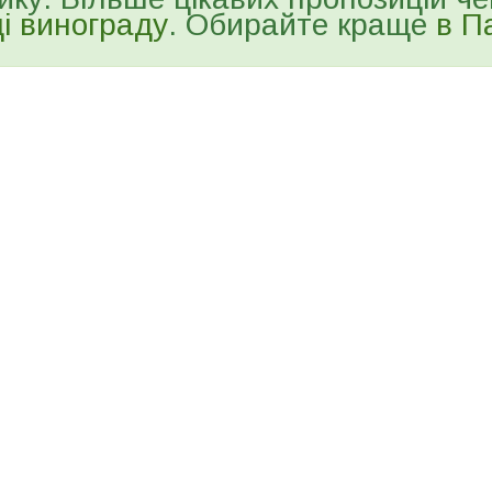
і винограду
. Обирайте краще
в П