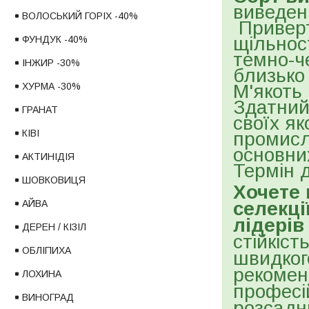
виведен
ВОЛОСЬКИЙ ГОРІХ -40%
Приверт
щільнос
ФУНДУК -40%
темно-ч
ІНЖИР -30%
близько 
М'якоть 
ХУРМА -30%
Здатний
ГРАНАТ
своїх я
КІВІ
промисл
основни
АКТИНІДІЯ
Термін 
ШОВКОВИЦЯ
Хочете 
селекці
АЙВА
лідерів
ДЕРЕН / КІЗІЛ
стійкіс
ОБЛІПИХА
швидког
рекоме
ЛОХИНА
професі
ВИНОГРАД
розсадни