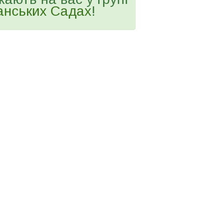
анських Садах
!