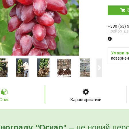
К
+380 (63) 
Прийом Дзв
повернен
Опис
Характеристики
нограду "Оскар"
– це новий пер