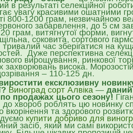
ий в результаті селекційної робо
ає увагу красивими ошатними гр
ті 800-1200 грам, незвичайною в
ервоного забарвлення, до 5 см за
20 грам, витягнутої форми, вигнут
щільна, соковита, сортового гармо
 тривалий час зберігатися на кущ
костей. Дуже перспективна селекц
ового вирощування, ринкової торгі
х захворювань висока. Морозостійк
дозрівання – 110-125 дн.
виростити ексклюзивну новинку
ї?
Виноград сорт Алвіка
—
даний 
 по продажах цього сезону!
Гіга
ть до хвороб роблять цю новинку с
о вкорінення та здорового розвитк
ндуємо
купити добриво для виног
йний засіб, який ми самі викорис
ку. Більше цікавих пропозицій че