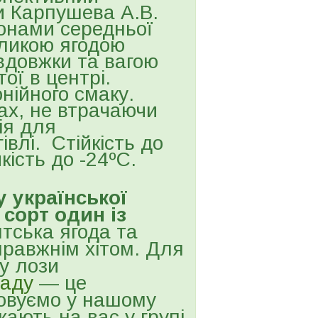
ти Карпушева А.В.
онами середньої
еликою ягодою
вдовжки та вагою
ої в центрі.
нійного смаку.
ах, не втрачаючи
ія для
влі. Стійкість до
ість до -24ºС.
 української
сорт один із
нтська ягода та
правжнім хітом. Для
у лози
раду
— це
товуємо у нашому
кають на вас у групі