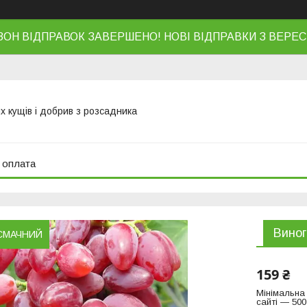
ЗОН ВІДПРАВОК ЗАВЕРШЕНО! НОВІ ВІДПРАВКИ З ВЕРЕС
х кущів і добрив з розсадника
 оплата
Виног
СМАЧНИЙ
159 ₴
Мінімальна
сайті — 500