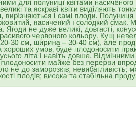
ними для полуниці квітами насиченого 
і великі та яскраві квіти виділяють тонк
м, вирізняються і самі плоди. Полуниця
оковитий, насичений і солодкий смак. М
. Ягоди не дуже великі, довгасті, кону
расивого червоного кольору. Кущ неве
 20-30 см, ширина – 30-40 см), але про
За хороших умов, буде плодоносити пра
усього літа і навіть довше. Відмінними
 плодоносити майже без перерви впродо
ало не до заморозків; невибагливість; м
кості плодів; висока та стабільна проду