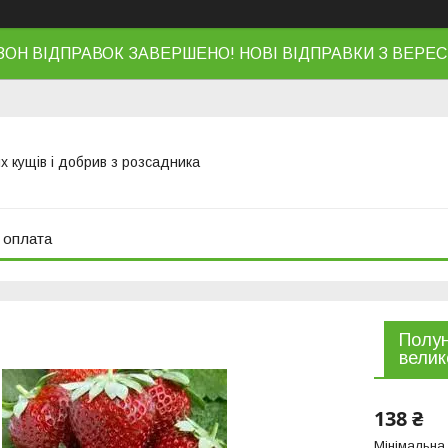
ЗОН ВІДПРАВОК ЗАВЕРШЕНО! НОВІ ВІДПРАВКИ З ВЕРЕС
х кущів і добрив з розсадника
 оплата
Полун
велик
138 ₴
Мінімальна