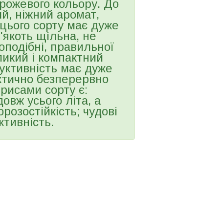
рожевого кольору. До
ий, ніжний аромат,
 цього сорту має дуже
'якоть щільна, не
соподібні, правильної
ликий і компактний
дуктивність має дуже
ктично безперервно
 рисами сорту є:
вж усього літа, а
орозостійкість; чудові
ктивність.