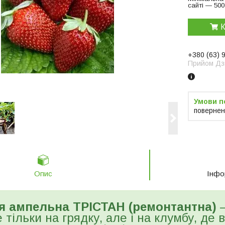
сайті — 500
К
+380 (63) 
Прийом Дзв
повернен
Опис
Інфо
я ампельна ТРІСТАН (ремонтантна)
–
 тільки на грядку, але і на клумбу, де 