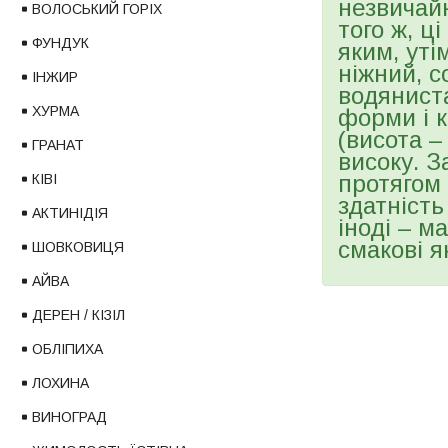
незвичай
ВОЛОСЬКИЙ ГОРІХ
того ж, ц
ФУНДУК
яким, уті
ніжний, с
ІНЖИР
водяниста
ХУРМА
форми і к
(висота –
ГРАНАТ
високу. 
протягом 
КІВІ
здатність
АКТИНІДІЯ
іноді – м
смакові я
ШОВКОВИЦЯ
АЙВА
ДЕРЕН / КІЗІЛ
ОБЛІПИХА
ЛОХИНА
ВИНОГРАД