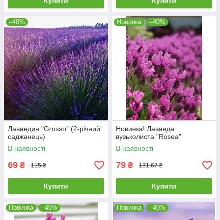
Купити
Купити
–40%
Новинка
–40%
Лавандин "Grosso" (2-річний
Новинка! Лаванда
саджанець)
вузьколиста "Rosea"
В наявності
В наявності
69
79
₴
₴
115 ₴
131,67 ₴
Купити
Купити
Новинка
–40%
Новинка
–40%