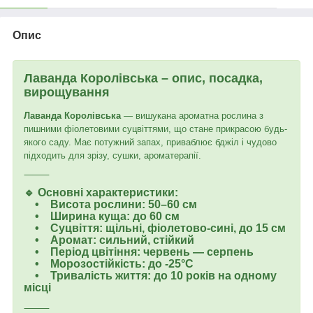
Опис
Лаванда Королівська – опис, посадка,
вирощування
Лаванда Королівська
— вишукана ароматна рослина з
пишними фіолетовими суцвіттями, що стане прикрасою будь-
якого саду. Має потужний запах, приваблює бджіл і чудово
підходить для зрізу, сушки, ароматерапії.
⸻
🔹 Основні характеристики:
• Висота рослини: 50–60 см
• Ширина куща: до 60 см
• Суцвіття: щільні, фіолетово-сині, до 15 см
• Аромат: сильний, стійкий
• Період цвітіння: червень — серпень
• Морозостійкість: до -25°C
• Тривалість життя: до 10 років на одному
місці
⸻