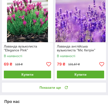
Лаванда вузьколиста
Лаванда англійська
"Elegance Pink"
вузьколиста "Міс Кетрін"
В наявності
В наявності
69
79
₴
₴
115 ₴
131,67 ₴
Купити
Купити
Показати ще
Про нас