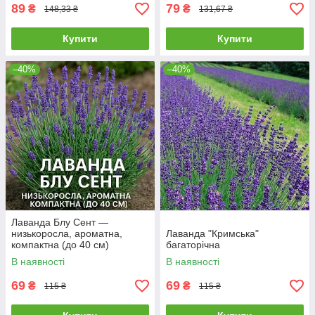
89
79
₴
₴
148,33 ₴
131,67 ₴
Купити
Купити
–40%
–40%
Лаванда Блу Сент —
низькоросла, ароматна,
Лаванда "Кримська"
компактна (до 40 см)
багаторічна
В наявності
В наявності
69
69
₴
₴
115 ₴
115 ₴