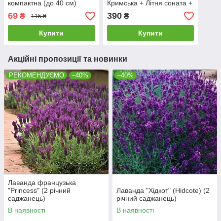
компактна (до 40 см)
Кримська + Літня соната +
Синій аромат + Рожева
69
390
₴
₴
115 ₴
елегантність + Нано
Корневін 100мл
Купити
Купити
Акційні пропозиції та новинки
РЕКОМЕНДУЄМО
–40%
–40%
Лаванда французька
"Princess" (2 річний
Лаванда "Хідкот" (Hidcote) (2
саджанець)
річний саджанець)
В наявності
В наявності