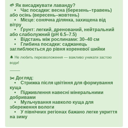
🌱 Як висаджувати лаванду?
• Час посадки: весна (березень–травень)
або осінь (вересень–жовтень)
• Місце: сонячна ділянка, захищена від
вітру
• Ґрунт: легкий, дренований, нейтральний
або слаболужний (pH 6.5–7.5)
• Відстань між рослинами: 30–40 см
• Глибина посадки: саджанець
заглиблюється до рівня кореневої шийки
🔔 Не любить перезволоження — важливо уникати застою
води!
⸻
✂️ Догляд:
• Стрижка після цвітіння для формування
куща
• Підживлення навесні мінеральними
добривами
• Мульчування навколо куща для
збереження вологи
• У північних регіонах бажано легке укриття
на зиму