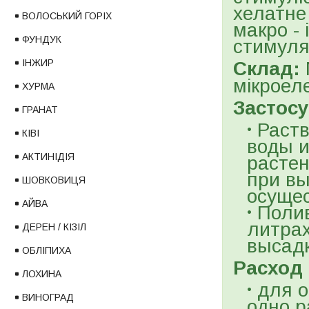
хелатне
ВОЛОСЬКИЙ ГОРІХ
макро - 
ФУНДУК
стимуля
ІНЖИР
Склад:
мікроел
ХУРМА
Застосу
ГРАНАТ
Раств
КІВІ
воды и
АКТИНІДІЯ
растен
при вы
ШОВКОВИЦЯ
осущес
АЙВА
Полив
литрах
ДЕРЕН / КІЗІЛ
высадк
ОБЛІПИХА
Расход 
ЛОХИНА
для о
ВИНОГРАД
одно р