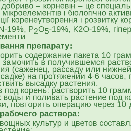
 добриво – корневін – це спеціал
і мікроелементів і біологічно акти
ції коренеутворення і розвитку ко
N-19%, P
O
-19%, K2O-19%, гіпера
2
5
ементи
вання препарату:
орить содержание пакета 10 грам
 замочить в получившемся раств
ия (саженец, рассаду или нижней
садке) на протяжении 4-6 часов, 
твить высадку растения.
 под корень: растворить 10 грамм
 воды и поливать растение под к
и, повторить операцию через 10 
рабочего раствора:
вощных культур и цветов составл
астение;