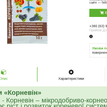
сайті — 500
К
+380 (63) 
Прийом Дзв
повернен
Опис
Характеристики
м «Корневін»
 - Корневін – мікродобриво-корне
є ріст і розвиток кореневої систе