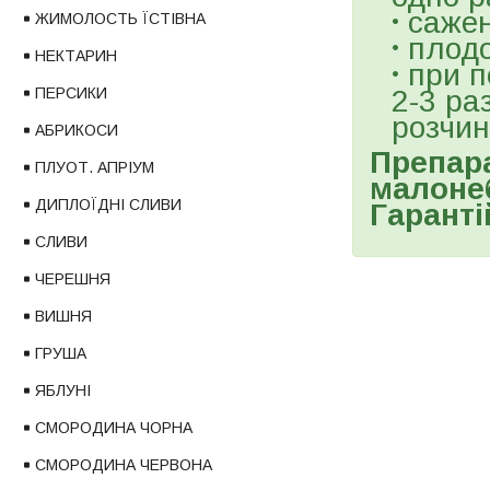
саже
ЖИМОЛОСТЬ ЇСТІВНА
плодо
НЕКТАРИН
при п
ПЕРСИКИ
2-3 ра
розчин
АБРИКОСИ
Препара
ПЛУОТ. АПРІУМ
малонеб
ДИПЛОЇДНІ СЛИВИ
Гаранті
СЛИВИ
ЧЕРЕШНЯ
ВИШНЯ
ГРУША
ЯБЛУНІ
СМОРОДИНА ЧОРНА
СМОРОДИНА ЧЕРВОНА