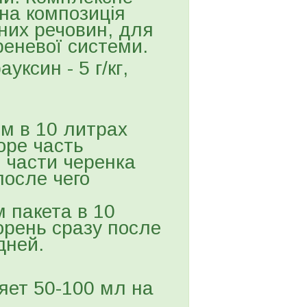
ьна композиція
вних речовин, для
реневої системи.
уксин - 5 г/кг,
м в 10 литрах
оре часть
 части черенка
после чего
 пакета в 10
орень сразу после
дней.
яет 50-100 мл на