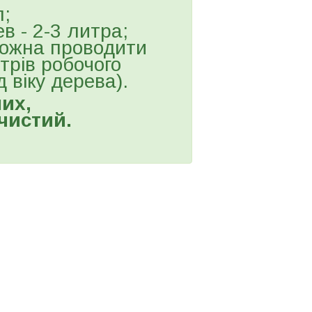
л;
в - 2-3 литра;
можна проводити
ітрів робочого
 віку дерева).
их,
чистий.