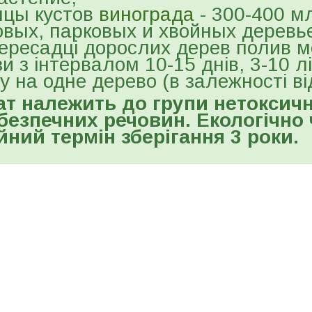
нцы кустов
винограда
- 300-400 м
вых, парковых и хвойных деревье
ересадці дорослих дерев полив 
зи з інтервалом 10-15 днів, 3-10 л
у на одне дерево (в залежності від
т належить до групи нетоксичн
езпечних речовин. Екологічно 
йний термін зберігання 3 роки.