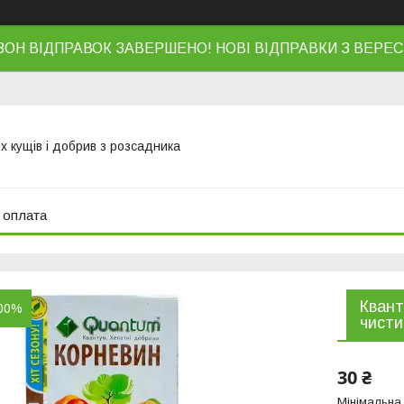
ЗОН ВІДПРАВОК ЗАВЕРШЕНО! НОВІ ВІДПРАВКИ З ВЕРЕС
х кущів і добрив з розсадника
 оплата
Квант
00%
чисти
30 ₴
Мінімальна