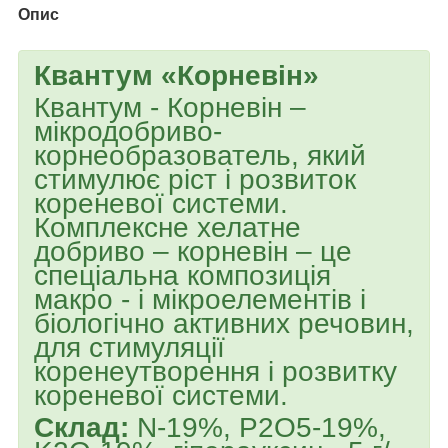
Опис
Квантум «Корневін»
Квантум - Корневін –
мікродобриво-
корнеобразователь, який
стимулює ріст і розвиток
кореневої системи.
Комплексне хелатне
добриво – корневін – це
спеціальна композиція
макро - і мікроелементів і
біологічно активних речовин,
для стимуляції
коренеутворення і розвитку
кореневої системи.
Склад:
N-19%, P
2
O
5
-19%,