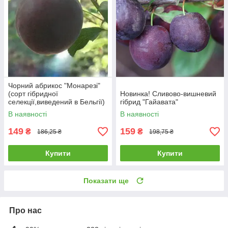
Чорний абрикос "Монарезі"
(сорт гібридної
Новинка! Сливово-вишневий
селекції,виведений в Бельгії)
гібрид "Гайавата"
В наявності
В наявності
149
159
₴
₴
186,25 ₴
198,75 ₴
Купити
Купити
Показати ще
Про нас