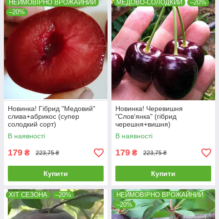
НЕЙМОВІРНО ВРОЖАЙНИЙ
МЕДОВО-СОЛОДКИЙ
–20%
–20%
Новинка! Гібрид "Медовий"
Новинка! Черевишня
слива+абрикос (супер
"Слов'янка" (гібрид
солодкий сорт)
черешня+вишня)
В наявності
В наявності
179
179
₴
₴
223,75 ₴
223,75 ₴
Купити
Купити
ХІТ СЕЗОНА
–20%
НЕЙМОВІРНО ВРОЖАЙНИЙ
–20%