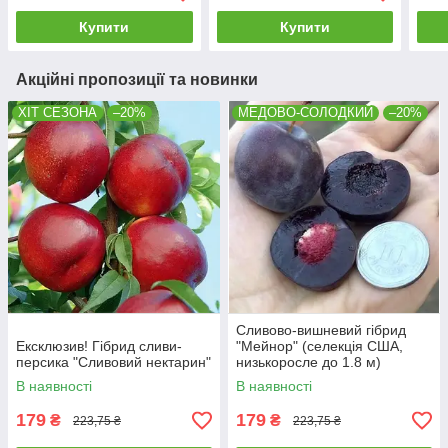
Купити
Купити
Акційні пропозиції та новинки
ХІТ СЕЗОНА
–20%
МЕДОВО-СОЛОДКИЙ
–20%
Сливово-вишневий гібрид
Ексклюзив! Гібрид сливи-
"Мейнор" (селекція США,
персика "Сливовий нектарин"
низькоросле до 1.8 м)
В наявності
В наявності
179
179
₴
₴
223,75 ₴
223,75 ₴