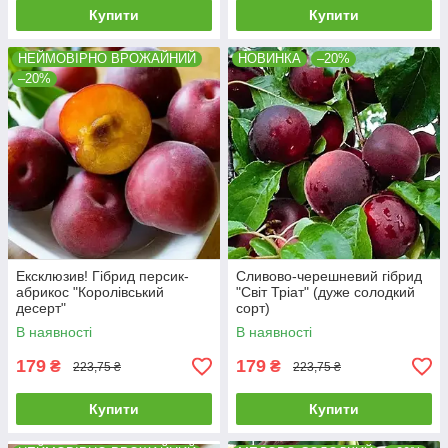
Купити
Купити
НЕЙМОВІРНО ВРОЖАЙНИЙ
НОВИНКА
–20%
–20%
Ексклюзив! Гібрид персик-
Сливово-черешневий гібрид
абрикос "Королівський
"Світ Тріат" (дуже солодкий
десерт"
сорт)
В наявності
В наявності
179
179
₴
₴
223,75 ₴
223,75 ₴
Купити
Купити