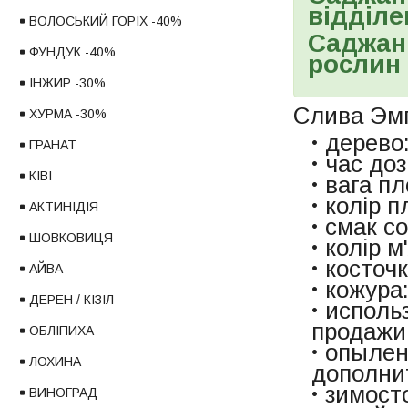
відділе
ВОЛОСЬКИЙ ГОРІХ -40%
Саджанц
ФУНДУК -40%
рослин 
ІНЖИР -30%
Слива Эмп
ХУРМА -30%
дерево
ГРАНАТ
час доз
КІВІ
вага пл
колір п
АКТИНІДІЯ
смак с
ШОВКОВИЦЯ
колір м
косточк
АЙВА
кожура:
ДЕРЕН / КІЗІЛ
исполь
продажи
ОБЛІПИХА
опылен
ЛОХИНА
дополни
зимост
ВИНОГРАД