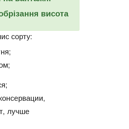
 обрізання висота
ис сорту:
тня;
ом;
ся;
консервации,
т, лучше