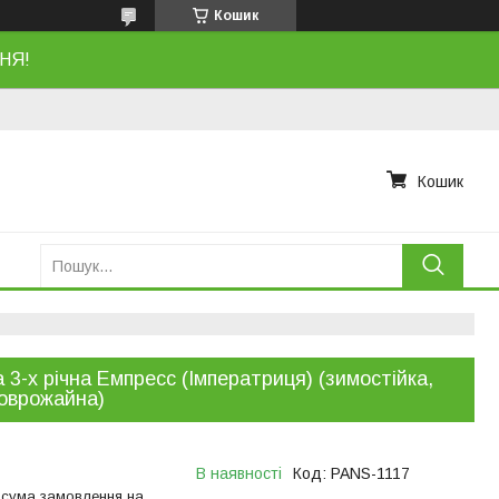
Кошик
НЯ!
Кошик
 3-х річна Емпресс (Імператриця) (зимостійка,
оврожайна)
В наявності
Код:
PANS-1117
 сума замовлення на