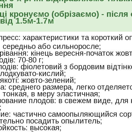
ння
і кронуємо (обрізаємо) - після
від 1.5м-1.7м
ресс: характеристики та короткий оп
: середньо або сильноросле;
рівання: кінець вересня-початок жов
одів: 70-80 г;
лодів: фіолетовий з бордовим відтінк
олодкувато-кислий;
'якоті: жовто-зелений;
а: среднего размера, легко отделяет
 тонкая, в меру эластичная;
зование плодов: в свежем виде, для 
;
ие: частично самоопыляющийся сор
тельно посадить опылитель;
ойкость: высокая;