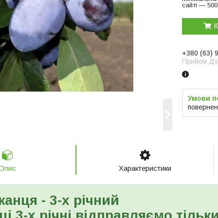
сайті — 500
К
+380 (63) 
Прийом Дзв
повернен
Опис
Характеристики
жанця - 3-х річний
і 3-х річні відправляємо тільк