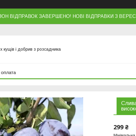
ЗОН ВІДПРАВОК ЗАВЕРШЕНО! НОВІ ВІДПРАВКИ З ВЕРЕС
х кущів і добрив з розсадника
 оплата
Слива
висок
299 ₴
Мінімальна