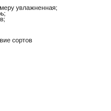
 меру увлажненная;
ь;
в;
вие сортов