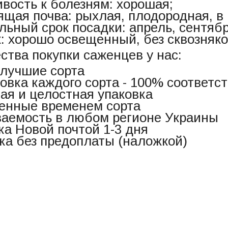
ивость к болезням: хорошая;
ящая почва: рыхлая, плодородная, в
льный срок посадки: апрель, сентябр
к: хорошо освещенный, без сквозняко
тва покупки саженцев у нас:
 лучшие сорта
овка каждого сорта - 100% соответст
ая и целостная упаковка
енные временем сорта
аемость в любом регионе Украины
ка Новой почтой 1-3 дня
ка без предоплаты (наложкой)