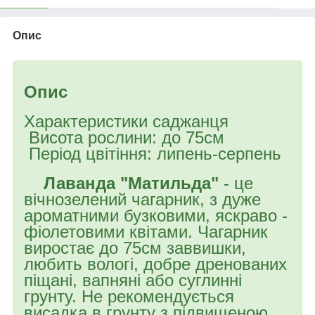
Опис
Опис
Характеристики саджанця
Висота рослини: до 75см
Період цвітіння: липень-серпень
Лаванда "Матильда"
- це
вічнозелений чагарник, з дуже
ароматними бузковими, яскраво -
фіолетовими квітами. Чагарник
виростає до 75см заввишки,
любить вологі, добре дренованих
піщані, вапняні або суглинні
грунту. Не рекомендується
висадка в грунту з підвищеною