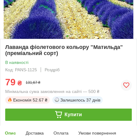
Лаванда фіолетового кольору "Матильда"
(преміальний сорт)
В наявності
Код: PANS-1125
Роздріб
79
₴
131,67 ₴
Мінімальна сума замовлення на сайті — 500 ₴
Економія
52.67 ₴
Залишилось
37 днів
Купити
Опис
Доставка
Оплата
Умови повернення