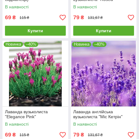
В наявності
В наявності
69
79
₴
₴
115 ₴
131,67 ₴
Купити
Купити
Новинка
–40%
Новинка
–40%
Лаванда вузьколиста
Лаванда англійська
"Elegance Pink"
вузьколиста "Міс Кетрін"
В наявності
В наявності
69
79
₴
₴
115 ₴
131,67 ₴