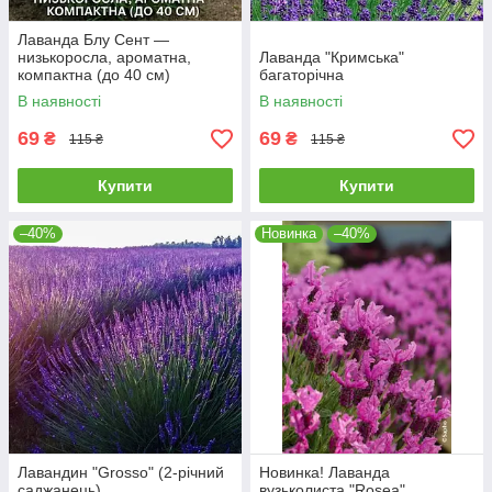
Лаванда Блу Сент —
низькоросла, ароматна,
Лаванда "Кримська"
компактна (до 40 см)
багаторічна
В наявності
В наявності
69
69
₴
₴
115 ₴
115 ₴
Купити
Купити
–40%
Новинка
–40%
Лавандин "Grosso" (2-річний
Новинка! Лаванда
саджанець)
вузьколиста "Rosea"