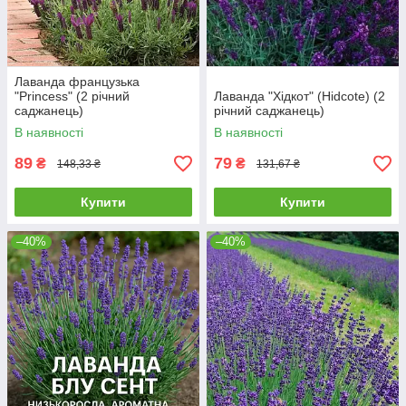
Лаванда французька
"Princess" (2 річний
Лаванда "Хідкот" (Hidcote) (2
саджанець)
річний саджанець)
В наявності
В наявності
89
79
₴
₴
148,33 ₴
131,67 ₴
Купити
Купити
–40%
–40%