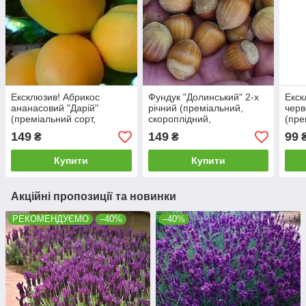
Ексклюзив! Абрикос
Фундук "Долинський" 2-х
Екск
ананасовий "Дарій"
річний (преміальний,
черв
(преміальний сорт,
скороплідний,
(пре
раннього терміну)
морозостійкий сорт)
сорт
149
149
99
₴
₴
Купити
Купити
Акційні пропозиції та новинки
РЕКОМЕНДУЄМО
–40%
–40%