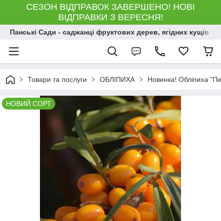
СЕЗОН ВІДПРАВОК ЗАВЕРШЕНО! НОВІ
ВІДПРАВКИ З ВЕРЕСНЯ!
Панські Сади - саджанці фруктових дерев, ягідних кущів і 
Товари та послуги
ОБЛІПИХА
Новинка! Обліпиха "Пе
НОВИЙ СОРТ