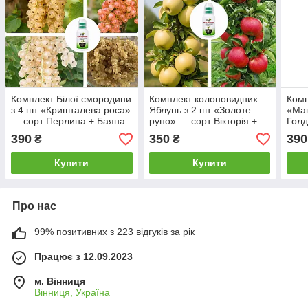
Комплект Білої смородини
Комплект колоновидних
Комп
з 4 шт «Кришталева роса»
Яблунь з 2 шт «Золоте
«Маг
— сорт Перлина + Баяна
руно» — сорт Вікторія +
Голд
+ Біла фея + Десертна +
Медок + Нано Корневін
Марі
390
350
390
₴
₴
Нано Корневін 100мл
100мл
100
Купити
Купити
Про нас
99% позитивних з 223 відгуків за рік
Працює з 12.09.2023
м. Вінниця
Вінниця, Україна