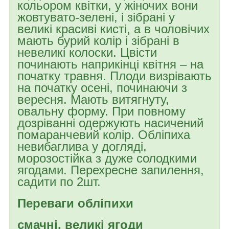
кольором квітки, у жіночих вони
жовтувато-зелені, і зібрані у
великі красиві кисті, а в чоловічих
мають бурий колір і зібрані в
невеликі колоски. Цвісти
починають наприкінці квітня – на
початку травня. Плоди визрівають
на початку осені, починаючи з
вересня. Мають витягнуту,
овальну форму. При повному
дозріванні одержують насичений
помаранчевий колір. Обліпиха
невибаглива у догляді,
морозостійка з дуже солодкими
ягодами. Перехресне запилення,
садити по 2шт.
Переваги обліпихи
смачні, великі ягоди