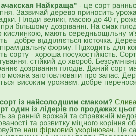
Чачакская Найкраща"
- це сорт ранньо
ипня. Зазвичай дерево приносить урожа
адки. Плоди великі, масою до 40 г, рож
при більшому дозріванні. На смак плод
ю кислинкою, мають середньощільну м'я
ть - добре відділяється кісточка. Дере
пірамідальну форму. Підходить для ко
ть сорту - хороша посухостійкість. Со
тування, стійкий до хвороб. Безсумні
аннє дозрівання плодів. Даний сорт ма
ого можна заготовлювати про запас. Де
ються високим урожаєм, добре перенос
сорт із найсолодшим смаком?
Слива
рт один із лідерів по продажах цьог
ь за ранній врожай та справжній медо
аності та розвитку міцного коріння об
овуйте
наш фірмовий укорінювач
. Це с