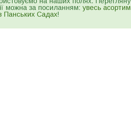
ристовуємо на наших полях. Перегляну
ії можна за посиланням:
увесь асортим
в Панських Садах
!