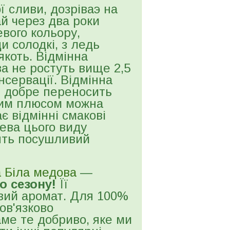
ї сливи, дозріваэ на
й через два роки
евого кольору,
и солодкі, з ледь
коть. Відмінна
ва не ростуть вище 2,5
нсервації. Відмінна
рт добре переносить
вним плюсом можна
є відмінні смакові
рева цього виду
ять посушливий
 Біла медова
—
о сезону!
Її
вий аромат. Для 100%
ов'язково
аме те добриво, яке ми