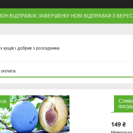
ЗОН ВІДПРАВОК ЗАВЕРШЕНО! НОВІ ВІДПРАВКИ З ВЕРЕС
х кущів і добрив з розсадника
 оплата
Слива
РОБ
посуш
149 ₴
Мінімальна