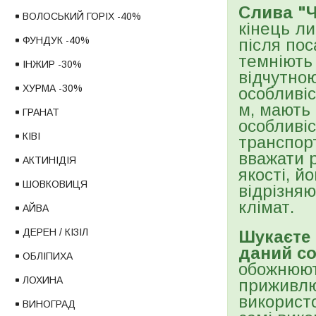
Слива "
ВОЛОСЬКИЙ ГОРІХ -40%
кінець л
ФУНДУК -40%
після пос
темніють 
ІНЖИР -30%
відчутно
ХУРМА -30%
особливіс
м, мають 
ГРАНАТ
особливіс
КІВІ
транспор
вважати р
АКТИНІДІЯ
якості, й
ШОВКОВИЦЯ
відрізня
клімат.
АЙВА
ДЕРЕН / КІЗІЛ
Шукаєте 
даний со
ОБЛІПИХА
обожнюют
ЛОХИНА
приживлюв
використ
ВИНОГРАД