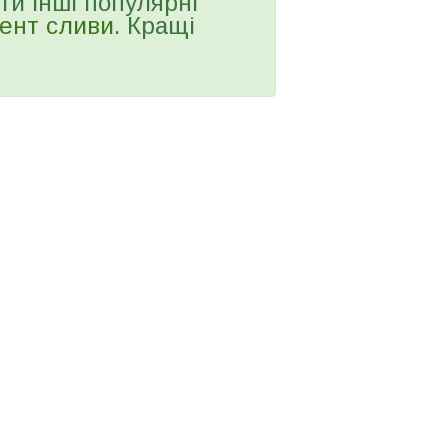
ти інші популярні
ент сливи
. Кращі