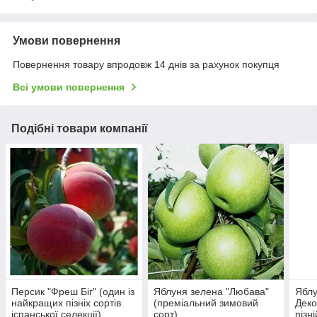
Умови повернення
Повернення товару впродовж 14 днів за рахунок покупця
Всі умови повернення
Подібні товари компанії
Персик "Фреш Біг" (один із
Яблуня зелена "Любава"
Яблу
найкращих пізніх сортів
(преміальний зимовий
Деко
іспанської селекції)
сорт)
пізн