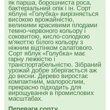
як парша, борошниста роса,
бактеріальний опік і ін. Сорт
яблуні «Голубка» вирізняється
високою врожайністю,
великими красивими плодами
темно-червоного кольору і
соковитою, кисло-солодкою
м'якоттю білого кольору з
ніжним відтінком салатового.
Сорт яблук «Голубка» має
гарну лежкістю і
транспортабельністю. Зібраний
урожай добре зберігається аж
до весни. Дерево виростає
компактним, малорослим,
прекрасно підходить для
вирощування в промислових
масштабах.
Переваги сорту