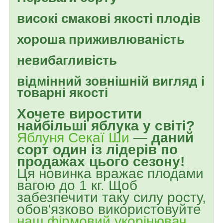
високі смакові якості плодів
хороша приживлюваність
невибагливість
відмінний зовнішній вигляд і
товарні якості
Хочете виростити
найбільші яблука у світі?
Яблуня Секаї Ши
—
даний
сорт один із лідерів по
продажах цього сезону!
Ця новинка вражає плодами
вагою до 1 кг. Щоб
забезпечити таку силу росту,
обов'язково використовуйте
наш фірмовий укорінювач
.