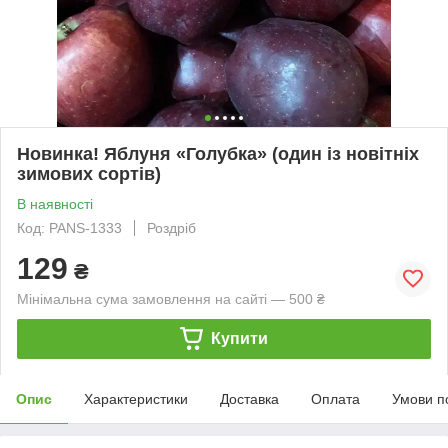
Новинка! Яблуня «Голубка» (один із новітніх
зимових сортів)
В наявності
Код: PANS-1333
Роздріб
129
₴
Мінімальна сума замовлення на сайті — 500 ₴
Купити
Опис
Характеристики
Доставка
Оплата
Умови п