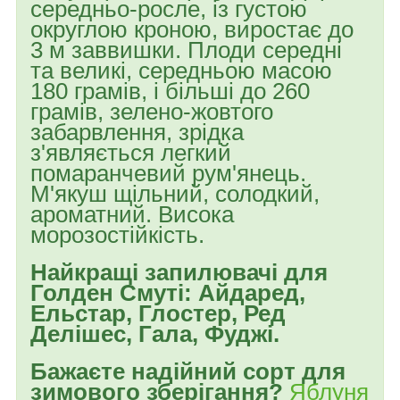
середньо-росле, із густою
округлою кроною, виростає до
3 м заввишки. Плоди середні
та великі, середньою масою
180 грамів, і більші до 260
грамів, зелено-жовтого
забарвлення, зрідка
з'являється легкий
помаранчевий рум'янець.
М'якуш щільний, солодкий,
ароматний. Висока
морозостійкість.
Найкращі запилювачі для
Голден Смуті: Айдаред,
Ельстар, Глостер, Ред
Делішес, Гала, Фуджі.
Бажаєте надійний сорт для
зимового зберігання?
Яблуня