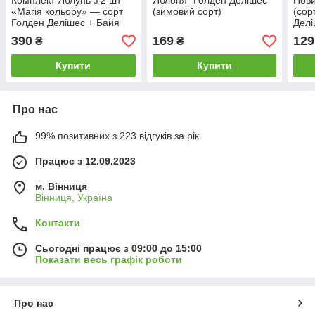
Комплект Яблунь з 2 шт
Яблоня "Голден Делішес"
Нови
«Магія кольору» — сорт
(зимовий сорт)
(сор
Голден Делішес + Байя
Делі
Маріса + Нано Корневін
390
169
129
₴
₴
100мл
Купити
Купити
Про нас
99% позитивних з 223 відгуків за рік
Працює з 12.09.2023
м. Вінниця
Вінниця, Україна
Контакти
Сьогодні працює з 09:00 до 15:00
Показати весь графік роботи
Про нас