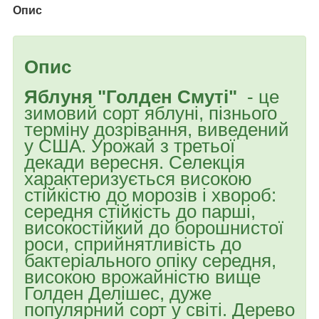
Опис
Опис
Яблуня "Голден Смуті"
- це
зимовий сорт яблуні, пізнього
терміну дозрівання, виведений
у США. Урожай з третьої
декади вересня. Селекція
характеризується високою
стійкістю до морозів і хвороб:
середня стійкість до парші,
високостійкий до борошнистої
роси, сприйнятливість до
бактеріального опіку середня,
високою врожайністю вище
Голден Делішес, дуже
популярний сорт у світі. Дерево