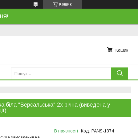
Кошик
НЯ!
Кошик
ка біла "Версальська" 2х річна (виведена у
ії)
В наявності
Код:
PANS-1374
 сума замовлення на