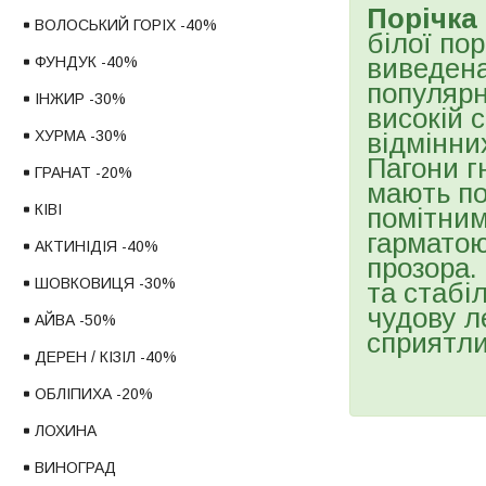
Порічка
ВОЛОСЬКИЙ ГОРІХ -40%
білої по
виведена
ФУНДУК -40%
популярн
ІНЖИР -30%
високій 
відмінни
ХУРМА -30%
Пагони г
ГРАНАТ -20%
мають по
КІВІ
помітним
гарматою.
АКТИНІДІЯ -40%
прозора.
ШОВКОВИЦЯ -30%
та стабі
чудову л
АЙВА -50%
сприятли
ДЕРЕН / КІЗІЛ -40%
ОБЛІПИХА -20%
ЛОХИНА
ВИНОГРАД