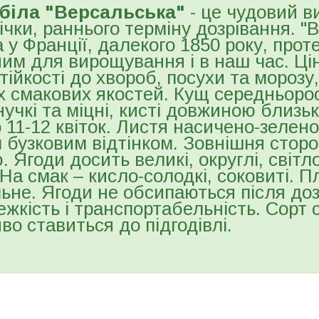
 біла "Версальська"
- це чудовий в
річки, раннього терміну дозрівання. "
 у Франції, далекого 1850 року, прот
им для вирощування і в наш час. Ці
стійкості до хвороб, посухи та морозу
х смакових якостей. Кущ середньоро
нучкі та міцні, кисті довжиною близь
 11-12 квіток. Листя насичено-зелено
 бузковим відтінком. Зовнішня стор
 Ягоди досить великі, округлі, світл
 На смак – кисло-солодкі, соковиті.
льне. Ягоди не обсипаються після до
ежкість і транспортабельність. Сорт
во ставиться до підгодівлі.