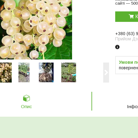
сайті — 500
К
+380 (63) 
Прийом Дзв
повернен
Опис
Інфо