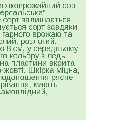
исоковрожайний сорт
Версальська"
е сорт залишається
нується сорт завдяки
, гарного врожаю та
слий, розлогий.
ко 8 см, у середньому
го кольору з ледь
она пластини вкрита
о-жовті. Шкірка міцна,
 Плодоношення рясне
зрівання, мають
 самоплідний,