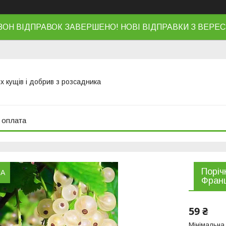
ЗОН ВІДПРАВОК ЗАВЕРШЕНО! НОВІ ВІДПРАВКИ З ВЕРЕС
х кущів і добрив з розсадника
 оплата
Поріч
НА
Франц
59 ₴
Мінімальна