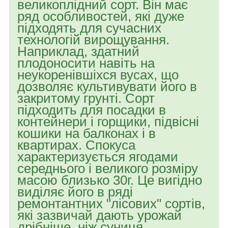
великоплідний сорт. Він має
ряд особливостей, які дуже
підходять для сучасних
технологій вирощування.
Наприклад, здатний
плодоносити навіть на
неукоренівшіхся вусах, що
дозволяє культивувати його в
закритому грунті. Сорт
підходить для посадки в
контейнери і горщики, підвісні
кошики на балконах і в
квартирах. Спокуса
характеризується ягодами
середнього і великого розміру
масою близько 30г. Це вигідно
виділяє його в ряді
ремонтантних "лісових" сортів,
які зазвичай дають урожай
дрібніше, ніж суниця