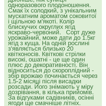
одноразового плодоношення.
Смак їх солодкий, з унікальним
мускатним ароматом соковитої
і щільною м'якоті. Колір
блискучих округлих ягід
яскраво-червоний. Сорт дуже
урожайний, може дати до 1.5кг
ягід з куща. На одній рослині
з'являється близько 20
квітконосів. Квіткові стрілки
високі, ошатні - це ще один
плюс до декоративності. Він
відноситься до скороплідний -
збір врожаю починається через
1.5-2 місяці після висадки
розсади. Його знімають у міру
дозрівання, в кілька прийомів.
За відгуками садівників, осінні
ягоди ще смачніше літніх.