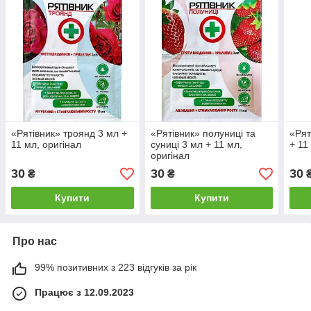
«Рятівник» троянд 3 мл +
«Рятівник» полуниці та
«Рят
11 мл, оригінал
суниці 3 мл + 11 мл,
+ 11
оригінал
30
30
30
₴
₴
Купити
Купити
Про нас
99% позитивних з 223 відгуків за рік
Працює з 12.09.2023