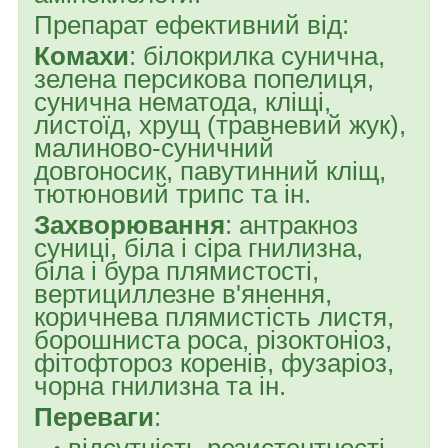
Препарат ефективний від:
Комахи
: білокрилка сунична,
зелена персикова попелиця,
сунична нематода, кліщі,
листоїд, хрущ (травневий жук),
малиново-суничний
довгоносик, павутинний кліщ,
тютюновий трипс та ін.
Захворювання
: антракноз
суниці, біла і сіра гнилизна,
біла і бура плямистості,
вертициллезне в'янення,
коричнева плямистість листя,
борошниста роса, різоктоніоз,
фітофтороз коренів, фузаріоз,
чорна гнилизна та ін.
Переваги
: