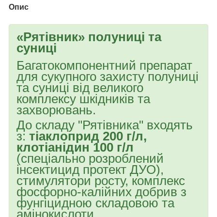
Опис
«Рятівник» полуниці та
суниці
Багатокомпонентний препарат
для сукупного захисту полуниці
та суниці від великого
комплексу шкідників та
захворювань.
До складу "Рятівника" входять
з:
тіаклоприд 200 г/л,
клотіанідин 100 г/л
(спеціально розроблений
інсектицид протект ДУО),
стимулятори росту, комплекс
фосфорно-калійних добрив з
фунгіцидною складовою та
амінокислоти.