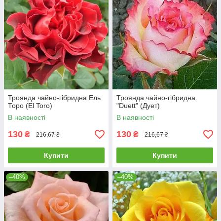
Троянда чайно-гібридна Ель
Троянда чайно-гібридна
Торо (El Toro)
"Duett" (Дует)
В наявності
В наявності
130
130
₴
₴
216,67 ₴
216,67 ₴
Купити
Купити
–40%
–40%