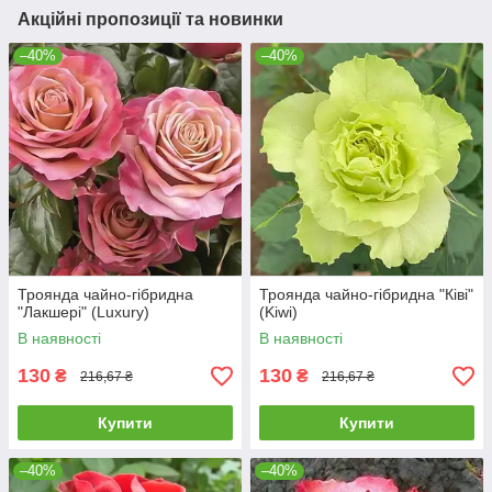
Акційні пропозиції та новинки
–40%
–40%
Троянда чайно-гібридна
Троянда чайно-гібридна "Ківі"
"Лакшері" (Luxury)
(Kiwi)
В наявності
В наявності
130
130
₴
₴
216,67 ₴
216,67 ₴
Купити
Купити
–40%
–40%