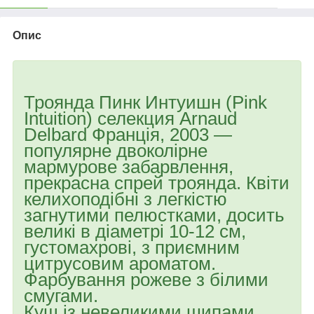
Опис
Троянда Пинк Интуишн (Pink
Intuition) селекция Arnaud
Delbard Франція, 2003 —
популярне двоколірне
мармурове забарвлення,
прекрасна спрей троянда. Квіти
келихоподібні з легкістю
загнутими пелюстками, досить
великі в діаметрі 10-12 см,
густомахрові, з приємним
цитрусовим ароматом.
Фарбування рожеве з білими
смугами.
Кущ із невеликими шипами