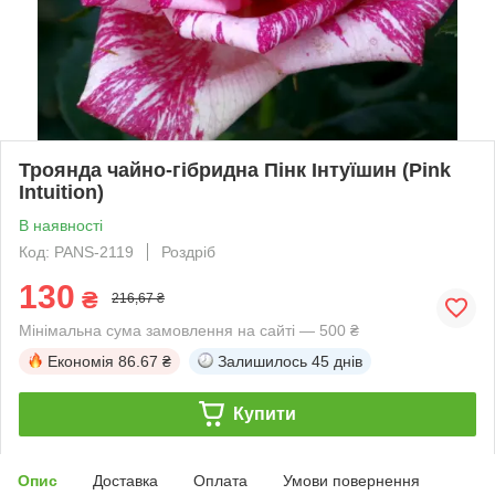
Троянда чайно-гібридна Пінк Інтуїшин (Pink
Intuition)
В наявності
Код: PANS-2119
Роздріб
130
₴
216,67 ₴
Мінімальна сума замовлення на сайті — 500 ₴
Економія
86.67 ₴
Залишилось
45 днів
Купити
Опис
Доставка
Оплата
Умови повернення