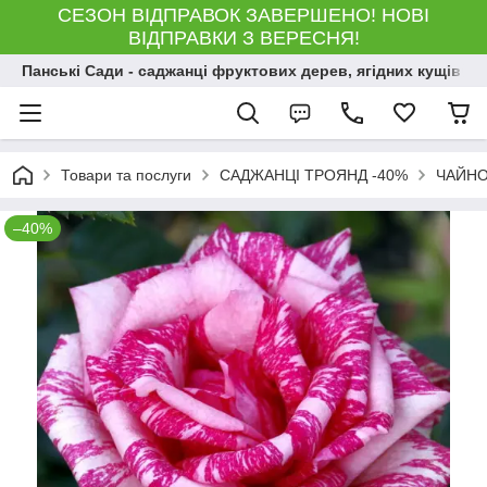
СЕЗОН ВІДПРАВОК ЗАВЕРШЕНО! НОВІ
ВІДПРАВКИ З ВЕРЕСНЯ!
Панські Сади - саджанці фруктових дерев, ягідних кущів і 
Товари та послуги
САДЖАНЦІ ТРОЯНД -40%
ЧАЙНО
–40%