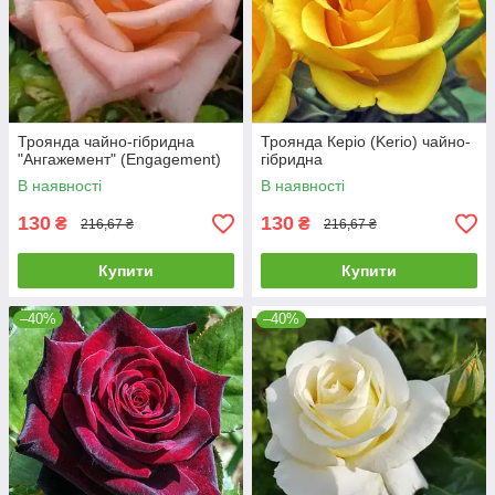
Троянда чайно-гібридна
Троянда Керіо (Kerio) чайно-
"Ангажемент" (Engagement)
гібридна
В наявності
В наявності
130
130
₴
₴
216,67 ₴
216,67 ₴
Купити
Купити
–40%
–40%