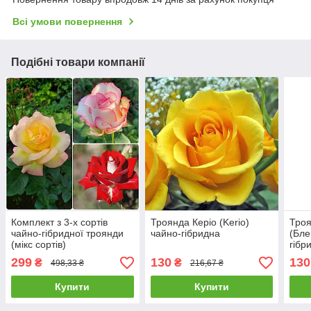
Всі умови повернення
Подібні товари компанії
Комплект з 3-х сортів
Троянда Керіо (Kerio)
Троя
чайно-гібридної троянди
чайно-гібридна
(Бле
(мікс сортів)
гібр
299
130
130
₴
₴
498,33 ₴
216,67 ₴
Купити
Купити