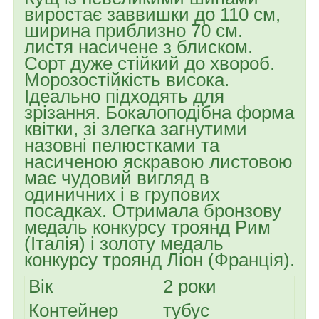
виростає заввишки до 110 см,
ширина приблизно 70 см.
листя насичене з блиском.
Сорт дуже стійкий до хвороб.
Морозостійкість висока.
Ідеально підходять для
зрізання. Бокалоподібна форма
квітки, зі злегка загнутими
назовні пелюстками та
насиченою яскравою листовою
має чудовий вигляд в
одиничних і в групових
посадках. Отримала бронзову
медаль конкурсу троянд Рим
(Італія) і золоту медаль
конкурсу троянд Ліон (Франція).
Вік
2 роки
Контейнер
тубус