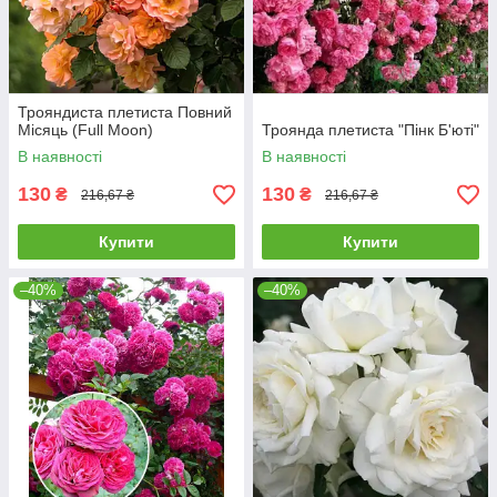
Трояндиста плетиста Повний
Місяць (Full Moon)
Троянда плетиста "Пінк Б'юті"
В наявності
В наявності
130
130
₴
₴
216,67 ₴
216,67 ₴
Купити
Купити
–40%
–40%