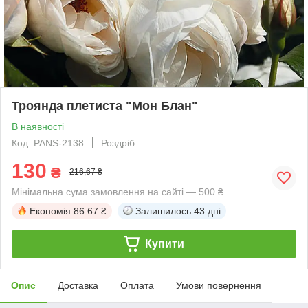
Троянда плетиста "Мон Блан"
В наявності
Код: PANS-2138
Роздріб
130
₴
216,67 ₴
Мінімальна сума замовлення на сайті — 500 ₴
Економія
86.67 ₴
Залишилось
43 дні
Купити
Опис
Доставка
Оплата
Умови повернення