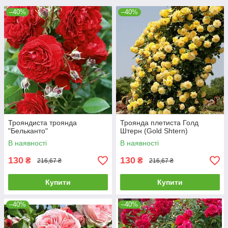
–40%
–40%
Трояндиста троянда
Троянда плетиста Голд
"Бельканто"
Штерн (Gold Shtern)
В наявності
В наявності
130
130
₴
₴
216,67 ₴
216,67 ₴
Купити
Купити
–40%
–40%