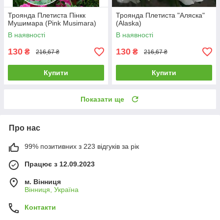
Троянда Плетиста Пінкк
Троянда Плетиста "Аляска"
Мушимара (Pink Musimara)
(Alaska)
В наявності
В наявності
130
130
₴
₴
216,67 ₴
216,67 ₴
Купити
Купити
Показати ще
Про нас
99% позитивних з 223 відгуків за рік
Працює з 12.09.2023
м. Вінниця
Вінниця, Україна
Контакти