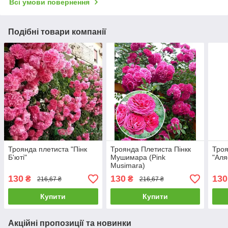
Всі умови повернення
Подібні товари компанії
Троянда плетиста "Пінк
Троянда Плетиста Пінкк
Троя
Б'юті"
Мушимара (Pink
"Аля
Musimara)
130
130
130
₴
₴
216,67 ₴
216,67 ₴
Купити
Купити
Акційні пропозиції та новинки