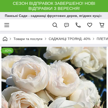
СЕЗОН ВІДПРАВОК ЗАВЕРШЕНО! НОВІ
ВІДПРАВКИ З ВЕРЕСНЯ!
Панські Сади - саджанці фруктових дерев, ягідних кущів і 
Товари та послуги
САДЖАНЦІ ТРОЯНД -40%
ПЛЕТИ
–40%