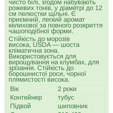
чисто білі, згодом набувають
рожевих тонів, у діаметрі до 12
см пелюстки щільні. Є
приємний, легкий аромат
келихової за повного розкриття
чашоподібної форми.
Стійкість до морозів
висока, USDA — шоста
кліматична зона.
Використовується для
вирощування на клумбах, для
зрізання. Стійкість до
борошнистої роси, чорної
плямистості висока.
Вік
2 роки
Контейнер
тубус
Підвой
шиповник