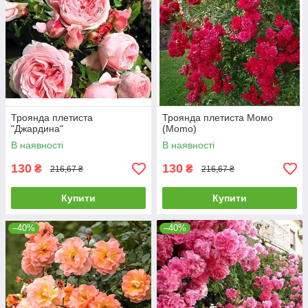
Троянда плетиста
Троянда плетиста Момо
"Джардина"
(Momo)
В наявності
В наявності
130
130
₴
₴
216,67 ₴
216,67 ₴
Купити
Купити
–40%
–40%