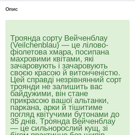
Опис
Троянда сорту Вейченблау
(Veilchenblau) — це лілово-
фіолетова хмара, посипана
махровими квітами, які
зачаровують і зачаровують
своєю красою й витонченістю.
Цей справді незрівнянний сорт
троянди не залишить вас
байдужими, він стане
прикрасою вашої альтанки,
паркана, арки й тішитиме
погляд квітучими бутонами до
35 днів. Троянда Вейченблау
— це сильнорослий кущ, зі
бігом практично без шипів.