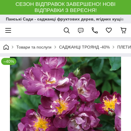
СЕЗОН ВІДПРАВОК ЗАВЕРШЕНО! НОВІ
ВІДПРАВКИ З ВЕРЕСНЯ!
Панські Сади - саджанці фруктових дерев, ягідних кущів і 
Товари та послуги
САДЖАНЦІ ТРОЯНД -40%
ПЛЕТИ
–40%