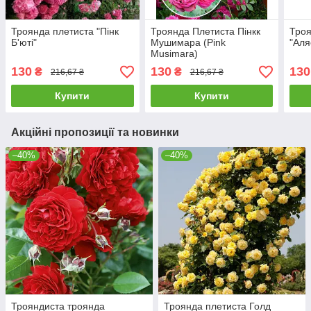
Троянда плетиста "Пінк
Троянда Плетиста Пінкк
Троя
Б'юті"
Мушимара (Pink
"Аля
Musimara)
130
130
130
₴
₴
216,67 ₴
216,67 ₴
Купити
Купити
Акційні пропозиції та новинки
–40%
–40%
Трояндиста троянда
Троянда плетиста Голд