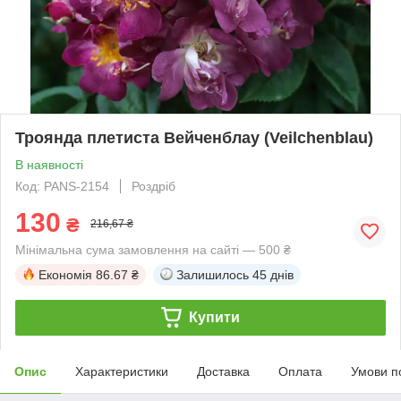
Троянда плетиста Вейченблау (Veilchenblau)
В наявності
Код: PANS-2154
Роздріб
130
₴
216,67 ₴
Мінімальна сума замовлення на сайті — 500 ₴
Економія
86.67 ₴
Залишилось
45 днів
Купити
Опис
Характеристики
Доставка
Оплата
Умови п