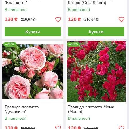
"Бельканто"
Штерн (Gold Shtern)
В наявності
В наявності
130
130
₴
₴
216,67 ₴
216,67 ₴
Купити
Купити
–40%
–40%
Троянда плетиста
Троянда плетиста Момо
"Джардина"
(Momo)
В наявності
В наявності
130
130
₴
₴
216,67 ₴
216,67 ₴