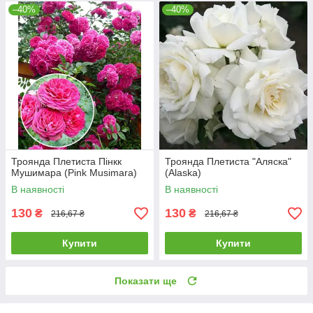
–40%
–40%
Троянда Плетиста Пінкк
Троянда Плетиста "Аляска"
Мушимара (Pink Musimara)
(Alaska)
В наявності
В наявності
130
130
₴
₴
216,67 ₴
216,67 ₴
Купити
Купити
Показати ще