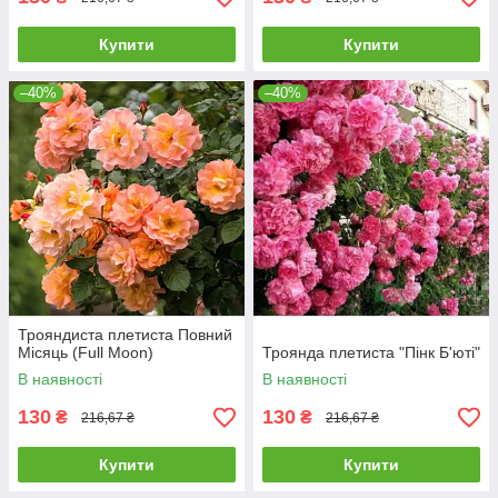
Купити
Купити
–40%
–40%
Трояндиста плетиста Повний
Місяць (Full Moon)
Троянда плетиста "Пінк Б'юті"
В наявності
В наявності
130
130
₴
₴
216,67 ₴
216,67 ₴
Купити
Купити