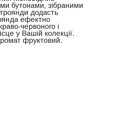
ими бутонами, зібраними
р троянди додасть
роянда ефектно
краво-червоного і
сце у Вашій колекції.
 Аромат фруктовий.