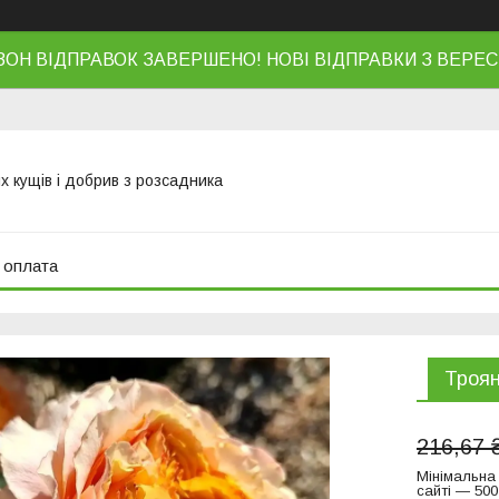
ЗОН ВІДПРАВОК ЗАВЕРШЕНО! НОВІ ВІДПРАВКИ З ВЕРЕС
х кущів і добрив з розсадника
 оплата
Троян
216,67 
Мінімальна
сайті — 500