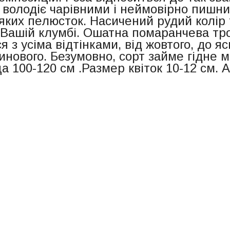
 володіє чарівними і неймовірно пишн
м'яких пелюсток. Насичений рудий колі
 Вашій клумбі. Ошатна помаранчева т
я з усіма відтінками, від жовтого, до яс
нового. Безумовно, сорт займе гідне мі
а 100-120 см .Размер квіток 10-12 см.