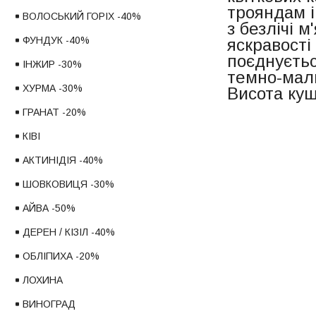
трояндам і
ВОЛОСЬКИЙ ГОРІХ -40%
з безлічі 
ФУНДУК -40%
яскравості
поєднуєтьс
ІНЖИР -30%
темно-мали
ХУРМА -30%
Висота кущ
ГРАНАТ -20%
КІВІ
АКТИНІДІЯ -40%
ШОВКОВИЦЯ -30%
АЙВА -50%
ДЕРЕН / КІЗІЛ -40%
ОБЛІПИХА -20%
ЛОХИНА
ВИНОГРАД