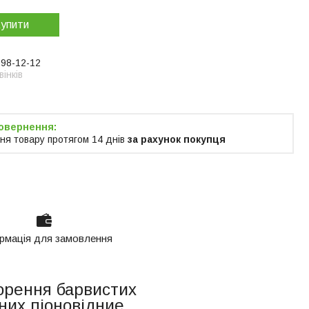
упити
998-12-12
інків
ня товару протягом 14 днів
за рахунок покупця
рмація для замовлення
ворення барвистих
аних піоновідние