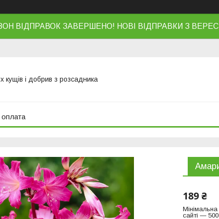
ЗОН ВІДПРАВОК ЗАВЕРШЕНО! НОВІ ВІДПРАВКИ З ВЕРЕС
х кущів і добрив з розсадника
 оплата
Амари
189 ₴
Мінімальна
сайті — 500