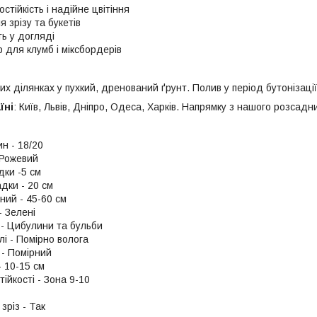
стійкість і надійне цвітіння
 зрізу та букетів
ь у догляді
 для клумб і міксбордерів
х ділянках у пухкий, дренований ґрунт. Полив у період бутонізаці
їні
: Київ, Львів, Дніпро, Одеса, Харків. Напрямку з нашого розсадни
н - 18/20
- Рожевий
дки -5 см
дки - 20 см
ний - 45-60 см
- Зелені
 - Цибулини та бульби
лі - Помірно волога
 - Помірний
- 10-15 см
ійкості - Зона 9-10
зріз - Так