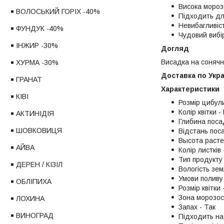
Висока морозо
ВОЛОСЬКИЙ ГОРІХ -40%
Підходить для
Невибагливіст
ФУНДУК -40%
Чудовий вибір
ІНЖИР -30%
Догляд
Висадка на сонячни
ХУРМА -30%
Доставка по Укра
ГРАНАТ
Характеристики
КІВІ
Розмір цибули
Колір квітки 
АКТИНІДІЯ
Глибина поса
ШОВКОВИЦЯ
Відстань поса
Высота расте
АЙВА
Колір листків 
Тип продукту
ДЕРЕН / КІЗІЛ
Вологість зем
Умови поливу
ОБЛІПИХА
Розмір квітки 
Зона морозост
ЛОХИНА
Запах - Так
ВИНОГРАД
Підходить на 