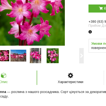
К
+380 (63) 
Прийом Дзв
повернен
Опис
Характеристики
onna
— рослина з нашого розсадника. Сорт цінується за декоративн
 саду.