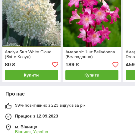
Алліум 5шт White Cloud
Амариліс 1шт Belladonna
Амар
(Вхіте Клоуд)
(Белладонна)
Drea
80
189
459
₴
₴
Купити
Купити
Про нас
99% позитивних з 223 відгуків за рік
Працює з 12.09.2023
м. Вінниця
Вінниця, Україна