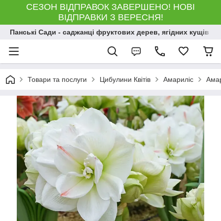
СЕЗОН ВІДПРАВОК ЗАВЕРШЕНО! НОВІ
ВІДПРАВКИ З ВЕРЕСНЯ!
Панські Сади - саджанці фруктових дерев, ягідних кущів і 
Товари та послуги
Цибулини Квітів
Амариліс
Амар