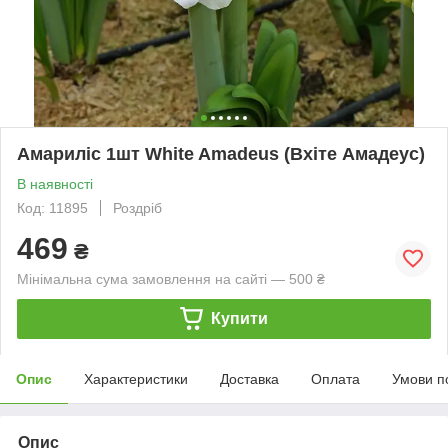
Амариліс 1шт White Amadeus (Вхіте Амадеус)
В наявності
Код: 11895
Роздріб
469
₴
Мінімальна сума замовлення на сайті — 500 ₴
Купити
Опис
Характеристики
Доставка
Оплата
Умови п
Опис