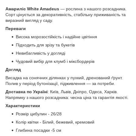
Амариліс White Amadeus
— рослина з нашого розсадника.
Сорт цінується за декоративність, стабільну приживаність та
виразний вигляд у саду.
Переваги
Висока морозостійкість і надійне цвітіння
Підходить для зрізу та букетів
Невибагливість у догляді
Чудовий вибір для клумб і міксбордерів
Догляд
Висадка на сонячних ділянках у пухкий, дренований ґрунт.
Полив у період бутонізації, підживлення — за потреби.
Доставка по Україні
: Київ, Львів, Дніпро, Одеса, Харків.
Напрямку з нашого розсадника: чесна ціна та гарантія якості.
Характеристики
Розмір цибулин - 26/28
Колір квітки - Білий, бежевий, кремовий
Глибина посадки -5 см