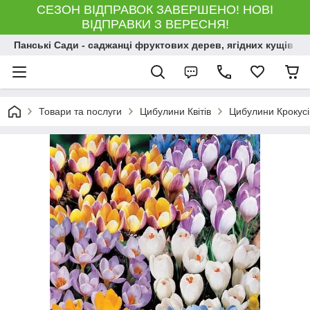
СЕЗОН ВІДПРАВОК ЗАВЕРШЕНО! НОВІ
ВІДПРАВКИ З ВЕРЕСНЯ!
Панські Сади - саджанці фруктових дерев, ягідних кущів і 
Товари та послуги
Цибулини Квітів
Цибулини Крокус