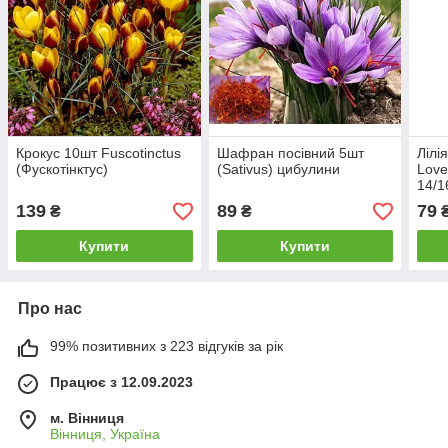
Крокус 10шт Fuscotinctus
Шафран посівний 5шт
Лілі
(Фускотінктус)
(Sativus) цибулини
Love
14/1
139
89
79
₴
₴
Купити
Купити
Про нас
99% позитивних з 223 відгуків за рік
Працює з 12.09.2023
м. Вінниця
Вінниця, Україна