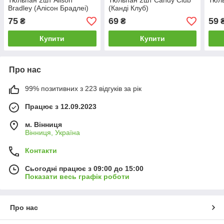
Тюльпан 2шт Alison
Тюльпан 2шт Candy Club
Тюль
Bradley (Алісон Брадлеі)
(Канді Клуб)
75
69
59
₴
₴
Купити
Купити
Про нас
99% позитивних з 223 відгуків за рік
Працює з 12.09.2023
м. Вінниця
Вінниця, Україна
Контакти
Сьогодні працює з 09:00 до 15:00
Показати весь графік роботи
Про нас