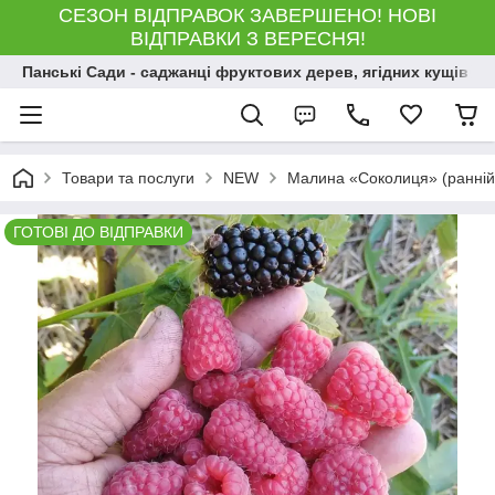
СЕЗОН ВІДПРАВОК ЗАВЕРШЕНО! НОВІ
ВІДПРАВКИ З ВЕРЕСНЯ!
Панські Сади - саджанці фруктових дерев, ягідних кущів і 
Товари та послуги
NEW
Малина «Соколиця» (ранній 
ГОТОВІ ДО ВІДПРАВКИ