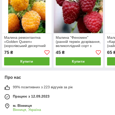
Малина ремонтантна
Малина "Феномен"
Мал
«Golden Queen»
(ранній термін дозрівання,
«Ка
(королівський десертний
великоплідний сорт з
(най
сорт)
яскраво вираженим
десе
75
45
65
₴
₴
смаком і ароматом)
Купити
Купити
Про нас
99% позитивних з 223 відгуків за рік
Працює з 12.09.2023
м. Вінниця
Вінниця, Україна