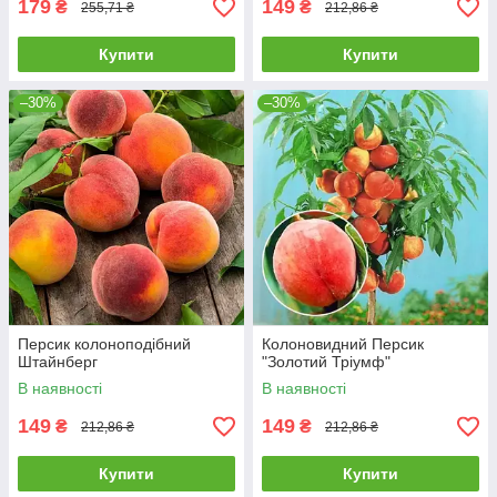
179
149
₴
₴
255,71 ₴
212,86 ₴
Купити
Купити
–30%
–30%
Персик колоноподібний
Колоновидний Персик
Штайнберг
"Золотий Тріумф"
В наявності
В наявності
149
149
₴
₴
212,86 ₴
212,86 ₴
Купити
Купити