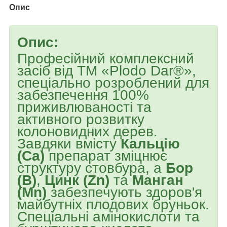
Опис
Опис:
Професійний комплексний
засіб від ТМ «Plodo Dar®»,
спеціально розроблений для
забезпечення 100%
приживлюваності та
активного розвитку
колоновидних дерев.
Завдяки вмісту
Кальцію
(Ca)
препарат зміцнює
структуру стовбура, а
Бор
(B)
,
Цинк (Zn)
та
Манган
(Mn)
забезпечують здоров'я
майбутніх плодових бруньок.
Спеціальні амінокислоти та