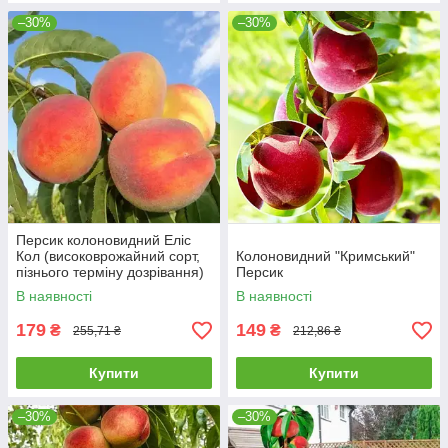
–30%
–30%
Персик колоновидний Еліс
Кол (високоврожайний сорт,
Колоновидний "Кримський"
пізнього терміну дозрівання)
Персик
В наявності
В наявності
179
149
₴
₴
255,71 ₴
212,86 ₴
Купити
Купити
–30%
–30%