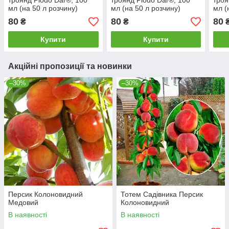
троянд Plodo Dar®, 100
троянд Plodo Dar®, 100
троя
мл (на 50 л розчину)
мл (на 50 л розчину)
мл (
80
80
80
₴
₴
Купити
Купити
Акційні пропозиції та новинки
–30%
–30%
Персик Колоновидний
Тотем Садівника Персик
Медовий
Колоновидний
В наявності
В наявності