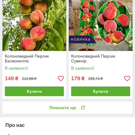
Колоновидний Персик
Колоновидний Персик
Балконелла
Сувенір
В наявності
В наявності
149
179
₴
₴
212,86 ₴
255,71 ₴
Купити
Купити
Показати ще
Про нас