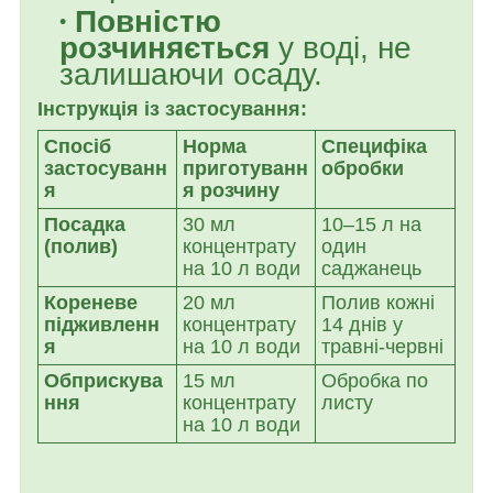
Повністю
розчиняється
у воді, не
залишаючи осаду.
Інструкція із застосування:
Спосіб
Норма
Специфіка
застосуванн
приготуванн
обробки
я
я розчину
Посадка
30 мл
10–15 л на
(полив)
концентрату
один
на 10 л води
саджанець
Кореневе
20 мл
Полив кожні
підживленн
концентрату
14 днів у
я
на 10 л води
травні-червні
Обприскува
15 мл
Обробка по
ння
концентрату
листу
на 10 л води