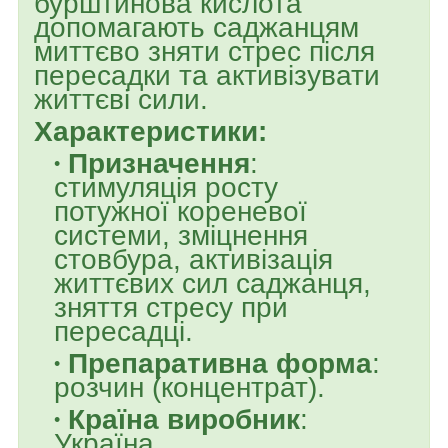
бурштинова кислота
допомагають саджанцям
миттєво зняти стрес після
пересадки та активізувати
життєві сили.
Характеристики:
Призначення
:
стимуляція росту
потужної кореневої
системи, зміцнення
стовбура, активізація
життєвих сил саджанця,
зняття стресу при
пересадці.
Препаративна форма
:
розчин (концентрат).
Країна виробник
:
Україна.